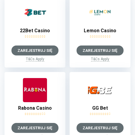
22Bet Casino
Lemon Casino
ZAREJESTRUJ SIĘ
ZAREJESTRUJ SIĘ
T&Cs Apply
T&Cs Apply
Rabona Casino
GG Bet
ZAREJESTRUJ SIĘ
ZAREJESTRUJ SIĘ