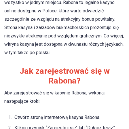
wszystko w jednym miejscu. Rabona to legalne kasyno
online dostępne w Polsce, które warto odwiedzić,
szczególnie ze względu na atrakcyjny bonus powitalny.
Strona kasyna i zakładów bukmacherskich prezentuje się
niezwykle atrakcyjnie pod względem graficznym. Co więcej,
witryna kasyna jest dostępna w dwunastu różnych językach,
w tym także po polsku.
Jak zarejestrować się w
Rabona?
Aby zarejestrować się w kasynie Rabona, wykonaj
następujące kroki:
Otwórz stronę internetową kasyna Rabona.
Kliknij przycisk “Zarejestruj się” lub “Dołącz teraz”