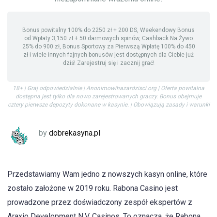
Bonus powitalny 100% do 2250 zł + 200 DS, Weekendowy Bonus
od Wpłaty 3,150 zł + 50 darmowych spinów, Cashback Na Żywo
25% do 900 zł, Bonus Sportowy za Pierwszą Wpłatę 100% do 450
zł i wiele innych fajnych bonusów jest dostępnych dla Ciebie już
dziś! Zarejestruj się i zacznij grać!
18+ | Graj odpowiedzialnie | Anonimowihazardzisci.org | Oferta powitalna
dostępna jest tylko dla nowo zarejestrowanych graczy. Bonus obejmuje
cztery pierwsze depozyty dokonane w kasynie. | Obowiązują zasady i warunki
by
dobrekasyna.pl
Przedstawiamy Wam jedno z nowszych kasyn online, które
zostało założone w 2019 roku. Rabona Casino jest
prowadzone przez doświadczony zespół ekspertów z
Araxio Development N.V. Casinos. To oznacza, że Rabona