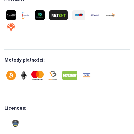
Metody płatności:
Licences: