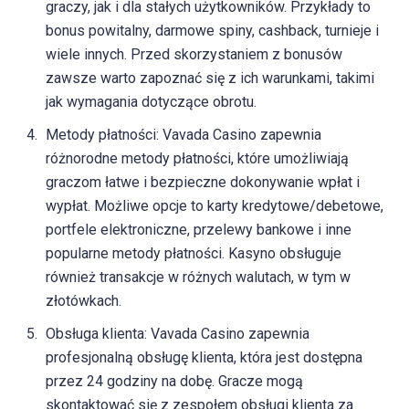
graczy, jak i dla stałych użytkowników. Przykłady to
bonus powitalny, darmowe spiny, cashback, turnieje i
wiele innych. Przed skorzystaniem z bonusów
zawsze warto zapoznać się z ich warunkami, takimi
jak wymagania dotyczące obrotu.
Metody płatności: Vavada Casino zapewnia
różnorodne metody płatności, które umożliwiają
graczom łatwe i bezpieczne dokonywanie wpłat i
wypłat. Możliwe opcje to karty kredytowe/debetowe,
portfele elektroniczne, przelewy bankowe i inne
popularne metody płatności. Kasyno obsługuje
również transakcje w różnych walutach, w tym w
złotówkach.
Obsługa klienta: Vavada Casino zapewnia
profesjonalną obsługę klienta, która jest dostępna
przez 24 godziny na dobę. Gracze mogą
skontaktować się z zespołem obsługi klienta za