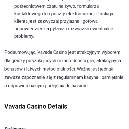
pośrednictwem czatu na żywo, formularza
kontaktowego lub poczty elektronicznej. Obsługa
klienta jest zazwyczaj przyjazna i gotowa
odpowiedzieć na pytania i rozwiązać ewentualne
problemy.
Podsumowując, Vavada Casino jest atrakcyjnym wyborem
dla graczy poszukujących różnorodności gier, atrakcyjnych
bonusów i łatwych metod płatności. Ważne jest jednak
zawsze zapoznanie się z regulaminem kasyna i pamiętanie
o odpowiedzialnym podejściu do hazardu.
Vavada Casino Details
Software: