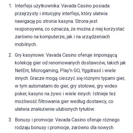
Interfejs użytkownika: Vavada Casino posiada
przejrzysty i intuicyjny interfejs, który ułatwia
nawigację po stronie kasyna. Strona jest
responsywna, co oznacza, że można z niej korzystać
zarówno na komputerze, jak i na urządzeniach
mobilnych.
Gry kasynowe: Vavada Casino oferuje imponującą
kolekcję gier od renomowanych dostawców, takich jak
NetEnt, Microgaming, Play’n GO, Yggdrasil i wiele
innych. Gracze mogą cieszyć się różnymi typami gier,
w tym automatami do gier, gry stołowe, gry wideo
poker, kasyno na żywo i wiele innych. Istnieje też
możliwość filtrowania gier według dostawcy, co
ułatwia znalezienie ulubionych tytułów.
Bonusy i promocje: Vavada Casino oferuje różnego
rodzaju bonusy i promocje, zarówno dla nowych