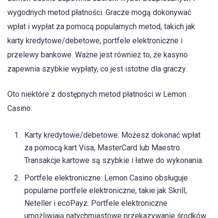
wygodnych metod płatności. Gracze mogą dokonywać
wpłat i wypłat za pomocą popularnych metod, takich jak
karty kredytowe/debetowe, portfele elektroniczne i
przelewy bankowe. Ważne jest również to, że kasyno
zapewnia szybkie wypłaty, co jest istotne dla graczy.
Oto niektóre z dostępnych metod płatności w Lemon
Casino:
Karty kredytowe/debetowe: Możesz dokonać wpłat
za pomocą kart Visa, MasterCard lub Maestro.
Transakcje kartowe są szybkie i łatwe do wykonania.
Portfele elektroniczne: Lemon Casino obsługuje
popularne portfele elektroniczne, takie jak Skrill,
Neteller i ecoPayz. Portfele elektroniczne
umożliwiają natychmiastowe przekazywanie środków