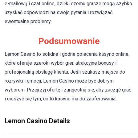
e-mailową i czat online, dzięki czemu gracze mogą szybko
uzyskać odpowiedzi na swoje pytania i rozwiązać
ewentualne problemy.
Podsumowanie
Lemon Casino to solidne i godne polecenia kasyno online,
które oferuje szeroki wybór gier, atrakcyjne bonusy i
profesjonalną obsługę klienta. Jeśli szukasz miejsca do
rozrywki i emocji, Lemon Casino może być dobrym
wyborem. Przejrzyj ofertę i zarejestruj się, aby zacząć grać
i cieszyć się tym, co to kasyno ma do zaoferowania.
Lemon Casino Details