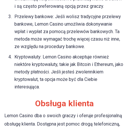
i są często preferowaną opcją przez graczy.
Przelewy bankowe: Jeśli wolisz tradycyjne przelewy
bankowe, Lemon Casino umożliwia dokonywanie
wpłat i wypłat za pomocą przelewów bankowych. Ta
metoda może wymagać trochę więcej czasu niż inne,
ze względu na procedury bankowe.
Kryptowaluty: Lemon Casino akceptuje również
niektóre kryptowaluty, takie jak Bitcoin i Ethereum, jako
metody płatności. Jeśli jesteś zwolennikiem
kryptowalut, ta opcja może być dla Ciebie
interesująca.
Obsługa klienta
Lemon Casino dba o swoich graczy i oferuje profesjonalną
obsługę klienta. Dostępna jest pomoc drogą telefoniczną,