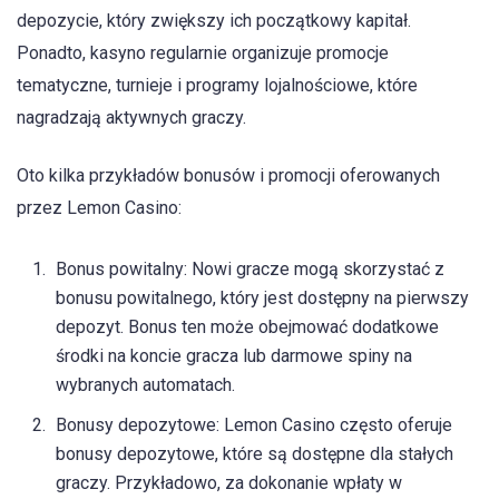
depozycie, który zwiększy ich początkowy kapitał.
Ponadto, kasyno regularnie organizuje promocje
tematyczne, turnieje i programy lojalnościowe, które
nagradzają aktywnych graczy.
Oto kilka przykładów bonusów i promocji oferowanych
przez Lemon Casino:
Bonus powitalny: Nowi gracze mogą skorzystać z
bonusu powitalnego, który jest dostępny na pierwszy
depozyt. Bonus ten może obejmować dodatkowe
środki na koncie gracza lub darmowe spiny na
wybranych automatach.
Bonusy depozytowe: Lemon Casino często oferuje
bonusy depozytowe, które są dostępne dla stałych
graczy. Przykładowo, za dokonanie wpłaty w