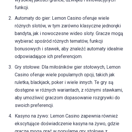
funkcji.
Automaty do gier: Lemon Casino oferuje wiele
różnych slotów, w tym zarówno klasyczne jednoręki
bandyta, jak i nowoczesne wideo sloty. Gracze mogą
wybierać spośród różnych tematów, funkcji
bonusowych i stawek, aby znaleźć automaty idealnie
odpowiadające ich preferencjom.
Gry stołowe: Dla miłośników gier stołowych, Lemon
Casino oferuje wiele popularnych opcji, takich jak
ruletka, blackjack, poker i wiele innych. Te gry są
dostępne w różnych wariantach, z różnymi stawkami,
aby umożliwić graczom dopasowanie rozgrywki do
swoich preferencji.
Kasyno na żywo: Lemon Casino zapewnia również
ekscytujące doświadczenie kasyna na żywo, gdzie
gracze mogą grać w popularne gry stołowe z